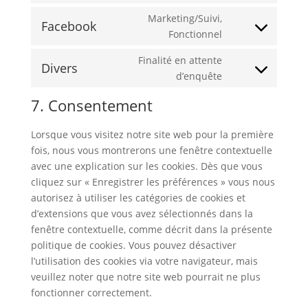
service
to
Marketing/Suivi,
google-
Facebook
service
Consent
Fonctionnel
fonts
google-
to
Finalité en attente
maps
service
Divers
Consent
d’enquête
facebook
to
7. Consentement
service
divers
Lorsque vous visitez notre site web pour la première
fois, nous vous montrerons une fenêtre contextuelle
avec une explication sur les cookies. Dès que vous
cliquez sur « Enregistrer les préférences » vous nous
autorisez à utiliser les catégories de cookies et
d’extensions que vous avez sélectionnés dans la
fenêtre contextuelle, comme décrit dans la présente
politique de cookies. Vous pouvez désactiver
l’utilisation des cookies via votre navigateur, mais
veuillez noter que notre site web pourrait ne plus
fonctionner correctement.