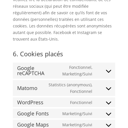
réseaux sociaux (qui peut être modifiée
régulièrement) afin de savoir ce qu’ils font de vos
données (personnelles) traitées en utilisant ces
cookies. Les données récupérées sont anonymisées
autant que possible. Facebook et Instagram se
trouvent aux États-Unis.
6. Cookies placés
Google
Fonctionnel,
reCAPTCHA
Consent
Marketing/Suivi
to
Statistics (anonymous),
service
Matomo
Consent
Fonctionnel
google-
to
recaptcha
WordPress
Fonctionnel
service
Consent
matomo
to
Google Fonts
Marketing/Suivi
Consent
service
to
Google Maps
Marketing/Suivi
wordpress
Consent