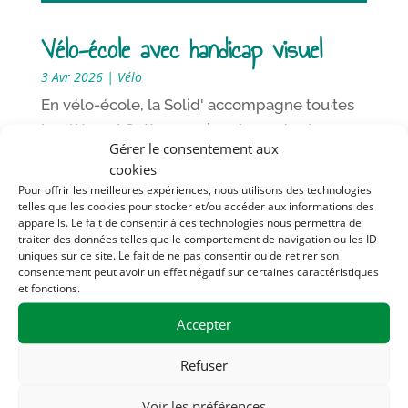
Vélo-école avec handicap visuel
3 Avr 2026
|
Vélo
En vélo-école, la Solid' accompagne tou·tes
les élèves ! Cette semaine, Arnaud est
Gérer le consentement aux
intervenu en SRAV (Savoir Rouler à Vélo)
cookies
auprès d'une classe de CM2 dans laquelle se
Pour offrir les meilleures expériences, nous utilisons des technologies
trouve Emma*, une jeune fille en situation de
telles que les cookies pour stocker et/ou accéder aux informations des
appareils. Le fait de consentir à ces technologies nous permettra de
handicap visuel. Il ne lui est pas possible de
traiter des données telles que le comportement de navigation ou les ID
rouler...
uniques sur ce site. Le fait de ne pas consentir ou de retirer son
consentement peut avoir un effet négatif sur certaines caractéristiques
LIRE PLUS
et fonctions.
Accepter
Refuser
Voir les préférences