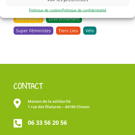
Catégories
Politique de cookies
Politique de confidentialité
Autre/divers
Environnement
Super Féministes
Tiers Lieu
Vélo
CONTACT

Maison de la solidarité
1 rue des filatures – 44190 Clisson

06 33 56 20 56