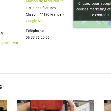
Maison de la solidarité
Cliquez pour accept
Cliquez pour accept
1 rue des filatures
cookies marketing et
cookies marketing et
Clisson
,
44190
France
+
ce contenu
ce contenu
Google Map
Téléphone
.fr
06 33 56 20 56
Organisateur
s