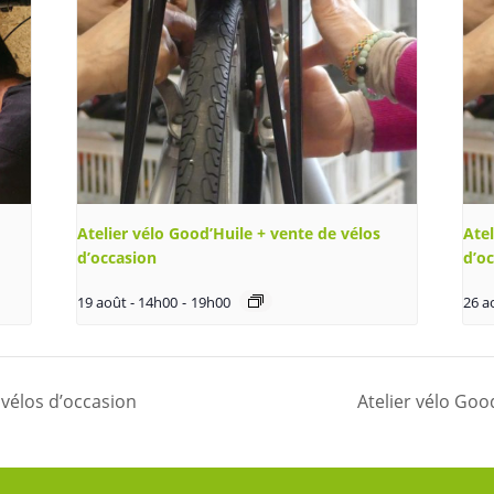
Atelier vélo Good’Huile + vente de vélos
Atel
d’occasion
d’o
19 août - 14h00
-
19h00
26 a
 vélos d’occasion
Atelier vélo Goo