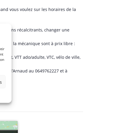
uand vous voulez sur les horaires de la
es freins récalcitrants, changer une
ion à la mécanique sont à prix libre :
tir
nt
nfant, VTT ado/adulte, VTC, vélo de ville,
son
 auprès d’Arnaud au 0649762227 et à
s