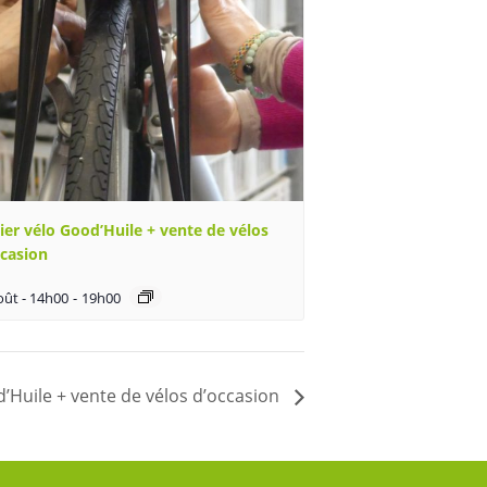
ier vélo Good’Huile + vente de vélos
ccasion
oût - 14h00
-
19h00
d’Huile + vente de vélos d’occasion