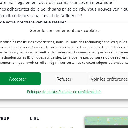
paré mais également avec des connaissances en mécanique !
nnes adhérentes de la Solid’ sans prise de rdv. Vous pouvez venir q
nction de nos capacités et de l’affluence !
e votre première venue à l’atelier.
dre à réparer ce dérailleur dont les vitesses passent mal, régler c
Gérer le consentement aux cookies
orte-bagages…
 sont en vente à prix fixe, l’accompagnement technique et la format
r offrir les meilleures expériences, nous utilisons des technologies telles que les
kies pour stocker et/ou accéder aux informations des appareils. Le fait de consen
r l’atelier à continuer son bout de chemin !
es technologies nous permettra de traiter des données telles que le comporteme
lo issu de notre atelier, nous en avons pour tous les gouts : vélo e
navigation ou les ID uniques sur ce site. Le fait de ne pas consentir ou de retirer 
sentement peut avoir un effet négatif sur certaines caractéristiques et fonctions.
 à Clisson, derrière la Maison de la Solidarité. Plus d’informations
Accepter
Refuser
Voir les préférence
Politique de cookies
Politique de confidentialité
TEUR
LIEU