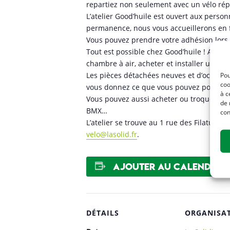
repartiez non seulement avec un vélo ré
L’atelier Good’huile est ouvert aux perso
permanence, nous vous accueillerons en fo
Vous pouvez prendre votre adhésion lors d
Tout est possible chez Good’huile ! Appren
chambre à air, acheter et installer un p
Les pièces détachées neuves et d’occasion
Pou
coo
vous donnez ce que vous pouvez pour aide
à c
Vous pouvez aussi acheter ou troquer un vé
de 
BMX…
con
L’atelier se trouve au 1 rue des Filatures
velo@lasolid.fr
.
Ajouter au calendrier
DÉTAILS
ORGANISA