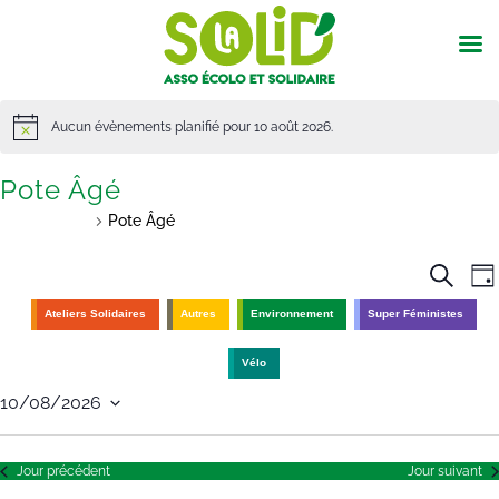
Aucun évènements planifié pour 10 août 2026.
Pote Âgé
Évènements
Pote Âgé
Recherche
Na
Recherc
Jou
de
et
vu
navigatio
Ateliers Solidaires
Autres
Environnement
Super Féministes
Év
de
vues
Vélo
Évènemen
10/08/2026
Sélectionnez
une
Jour précédent
Jour suivant
date.