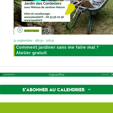
21 septembre - 18h30
-
20h30
Comment jardiner sans me faire mal ?
Atelier gratuit
Aujourd’hui
Évènements
Évènement
précédents
suivants
S’abonner au calendrier