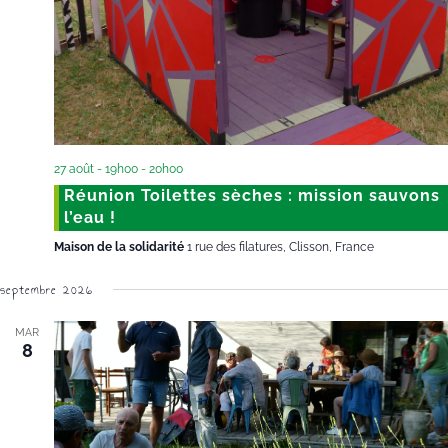
27 août - 19h00
-
20h00
Réunion Toilettes sèches : mission sauvons
l’eau !
Maison de la solidarité
1 rue des filatures, Clisson, France
septembre 2026
MAR
8