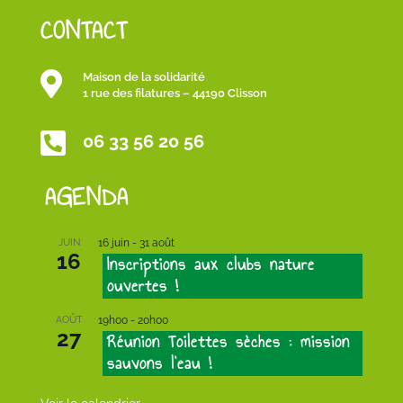
CONTACT

Maison de la solidarité
1 rue des filatures – 44190 Clisson

06 33 56 20 56
AGENDA
JUIN
16 juin
-
31 août
16
Inscriptions aux clubs nature
ouvertes !
AOÛT
19h00
-
20h00
27
Réunion Toilettes sèches : mission
sauvons l’eau !