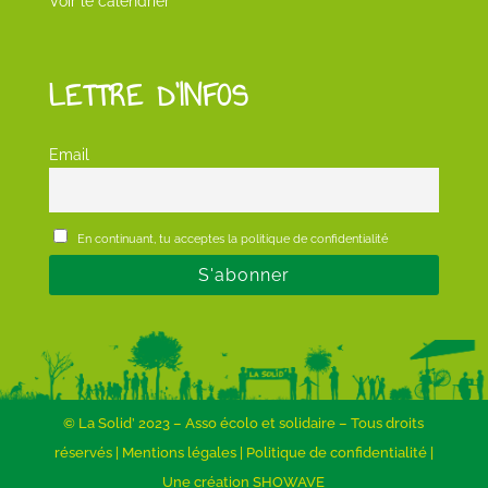
Voir le calendrier
LETTRE D’INFOS
Email
En continuant, tu acceptes la politique de confidentialité
© La Solid’ 2023 – Asso écolo et solidaire – Tous droits
réservés |
Mentions légales
|
Politique de confidentialité
|
Une création SHOWAVE