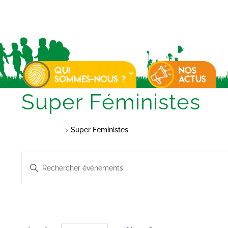
QUI
NOS
SOMMES-NOUS ?
ACTUS
Super Féministes
Évènements
Super Féministes
Recherche
Saisir
et
mot-
navigation
clé.
de
Rechercher
vues
Évènements