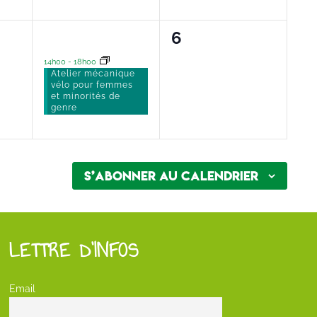
1
0
5
6
t,
évènement,
évènement,
14h00
-
18h00
Atelier mécanique
vélo pour femmes
et minorités de
genre
S’abonner au calendrier
LETTRE D’INFOS
Email