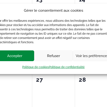
ènement,
évènement,
évènemen
Gérer le consentement aux cookies
r offrir les meilleures expériences, nous utilisons des technologies telles que les
kies pour stocker et/ou accéder aux informations des appareils. Le fait de
sentir à ces technologies nous permettra de traiter des données telles que le
portement de navigation ou les ID uniques sur ce site. Le fait de ne pas consent
0
0
20
21
de retirer son consentement peut avoir un effet négatif sur certaines
actéristiques et fonctions.
ènement,
évènement,
évènemen
Accepter
Refuser
Voir les préférenc
Politique de cookies
Politique de confidentialité
0
0
6
27
28
ènement,
évènement,
évènemen