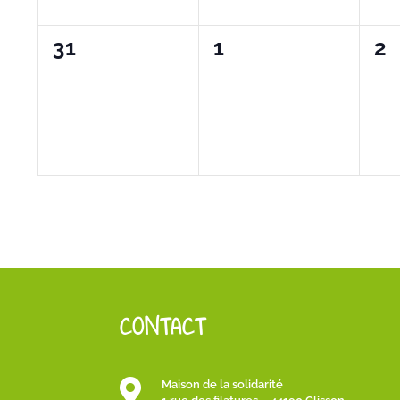
0
0
0
31
1
2
évènement,
évènement,
év
CONTACT

Maison de la solidarité