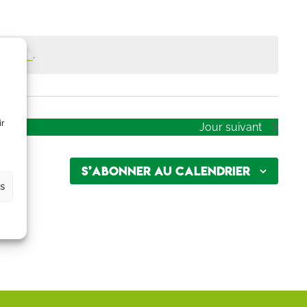
uivants
.
ir
Jour suivant
S’abonner au calendrier
es