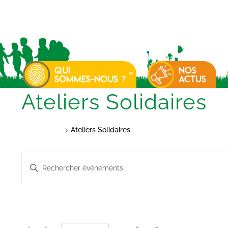
QUI
NOS
SOMMES-NOUS ?
ACTUS
Ateliers Solidaires
Évènements
Ateliers Solidaires
Recherche
Saisir
et
mot-
navigation
clé.
de
Rechercher
vues
Évènements