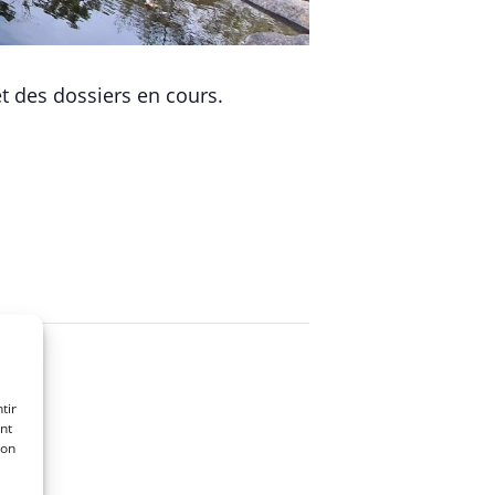
et des dossiers en cours.
tir
nt
son