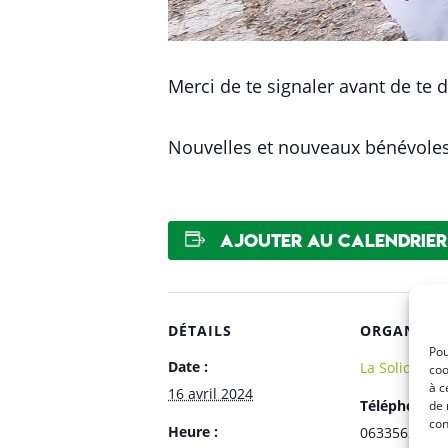
Merci de te signaler avant de te 
Nouvelles et nouveaux bénévoles
Ajouter au calendrier
DÉTAILS
ORGANISA
Pou
Date :
La Solid’
coo
à c
16 avril 2024
Téléphone
de 
con
Heure :
0633562056