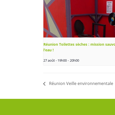
Réunion Toilettes sèches : mission sauv
l’eau !
27 août - 19h00
-
20h00
Réunion Veille environnementale