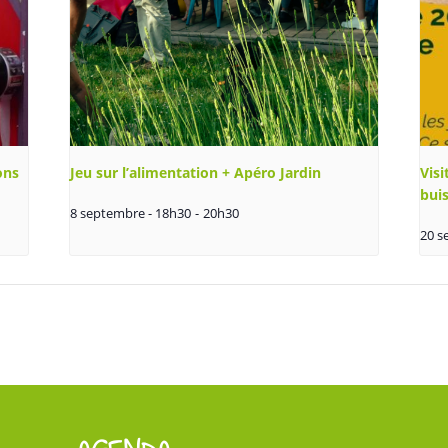
ons
Jeu sur l’alimentation + Apéro Jardin
Visi
bui
8 septembre - 18h30
-
20h30
20 s