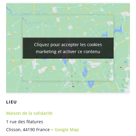
Cliquez pour accepter les cookies
Cliquez pour accepter les cookies
marketing et activer ce contenu
marketing et activer ce contenu
LIEU
Maison de la solidarité
1 rue des filatures
Clisson
,
44190
France
+ Google Map