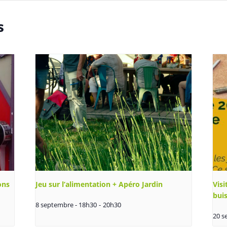
s
ons
Jeu sur l’alimentation + Apéro Jardin
Visi
bui
8 septembre - 18h30
-
20h30
20 s