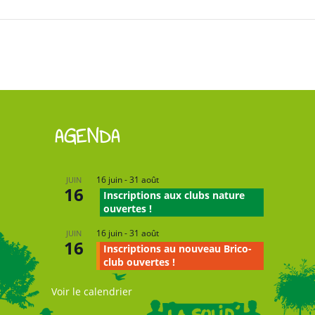
AGENDA
16 juin
-
31 août
JUIN
16
Inscriptions aux clubs nature
ouvertes !
16 juin
-
31 août
JUIN
16
Inscriptions au nouveau Brico-
club ouvertes !
Voir le calendrier