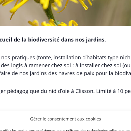
ccueil de la biodiversité dans nos jardins.
 nos pratiques (tonte, installation d’habitats type nic
 des logis à ramener chez soi : à installer chez soi (ou 
aire de nos jardins des havres de paix pour la biodive
er pédagogique du nid d’oie à Clisson. Limité à 10 p
ieillir ensemble ! » de La Solid’, soutenu par la Confér
Gérer le consentement aux cookies
 des personnes âgées de Loire-Atlantique.
r offrir les meilleures expériences, nous utilisons des technologies telles que les