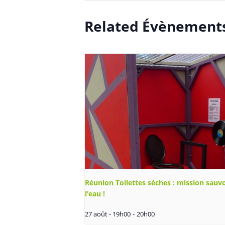
Related Évènement
Réunion Toilettes sèches : mission sauv
l’eau !
27 août - 19h00
-
20h00