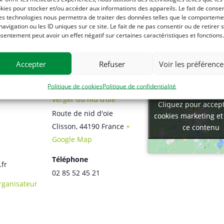
kies pour stocker et/ou accéder aux informations des appareils. Le fait de consen
es technologies nous permettra de traiter des données telles que le comporteme
navigation ou les ID uniques sur ce site. Le fait de ne pas consentir ou de retirer 
sentement peut avoir un effet négatif sur certaines caractéristiques et fonctions.
Accepter
Refuser
Voir les préférence
TEUR
LIEU
Politique de cookies
Politique de confidentialité
Verger du nid d’oie
Cliquez pour accept
Cliquez pour accept
Route de nid d'oie
cookies marketing et
cookies marketing et
Clisson
,
44190
France
+
ce contenu
ce contenu
Google Map
Téléphone
.fr
02 85 52 45 21
Organisateur