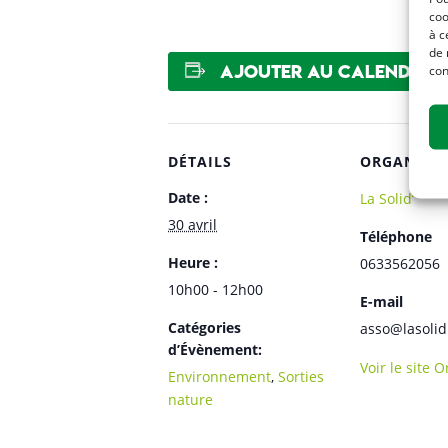
coo
à c
de 
Ajouter au calendrier
con
DÉTAILS
ORGANISA
Date :
La Solid’
30 avril
Téléphone
Heure :
0633562056
10h00 - 12h00
E-mail
Catégories
asso@lasolid
d’Évènement:
Voir le site 
Environnement
,
Sorties
nature