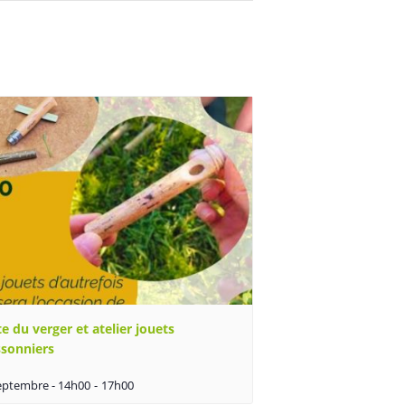
te du verger et atelier jouets
ssonniers
eptembre - 14h00
-
17h00