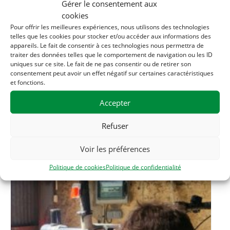
Gérer le consentement aux
cookies
LIEU
Pour offrir les meilleures expériences, nous utilisons des technologies
telles que les cookies pour stocker et/ou accéder aux informations des
Maison de la solidarité
appareils. Le fait de consentir à ces technologies nous permettra de
traiter des données telles que le comportement de navigation ou les ID
1 rue des filatures
uniques sur ce site. Le fait de ne pas consentir ou de retirer son
Clisson
,
44190
France
+ Google Map
consentement peut avoir un effet négatif sur certaines caractéristiques
et fonctions.
Téléphone
Accepter
06 33 56 20 56
Refuser
Related Évènements
Voir les préférences
Politique de cookies
Politique de confidentialité