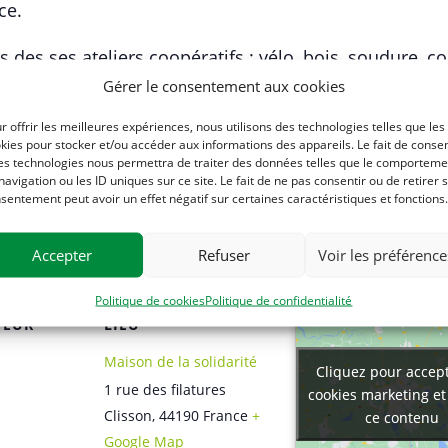
ce.
s des ses ateliers coopératifs : vélo, bois, soudure, co
s actions de l’association, rencontrer l’équipe, vous in
Gérer le consentement aux cookies
ns sur comment s’engager ou participer à l’associati
r offrir les meilleures expériences, nous utilisons des technologies telles que les
kies pour stocker et/ou accéder aux informations des appareils. Le fait de consen
es technologies nous permettra de traiter des données telles que le comporteme
navigation ou les ID uniques sur ce site. Le fait de ne pas consentir ou de retirer 
sentement peut avoir un effet négatif sur certaines caractéristiques et fonctions.
Accepter
Refuser
Voir les préférence
Politique de cookies
Politique de confidentialité
TEUR
LIEU
Maison de la solidarité
Cliquez pour accept
Cliquez pour accept
1 rue des filatures
cookies marketing et
cookies marketing et
Clisson
,
44190
France
+
ce contenu
ce contenu
Google Map