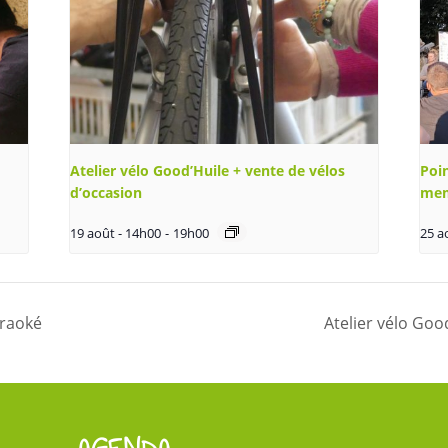
Atelier vélo Good’Huile + vente de vélos
Poin
d’occasion
mem
19 août - 14h00
-
19h00
25 a
araoké
Atelier vélo Goo