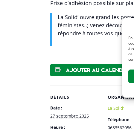
Prise d’adhésion possible sur pla
La Solid’ ouvre grand les porte
féministes..; venez découvrir le
répondre à toutes vos questio
Pou
coo
à c
de 
con
Ajouter au calendrier
DÉTAILS
ORGANISA
Date :
La Solid’
27 septembre 2025
Téléphone
Heure :
0633562056