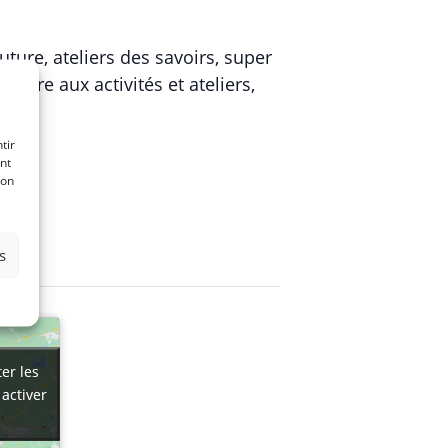
uture, ateliers des savoirs, super
scrire aux activités et ateliers,
on
tir
nt
son
s
er les
er les
 activer
 activer