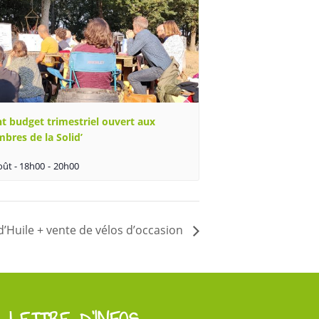
t budget trimestriel ouvert aux
bres de la Solid’
oût - 18h00
-
20h00
d’Huile + vente de vélos d’occasion