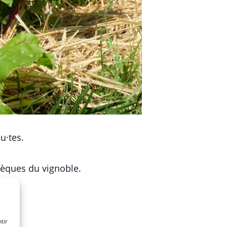
u·tes.
hèques du vignoble.
tir