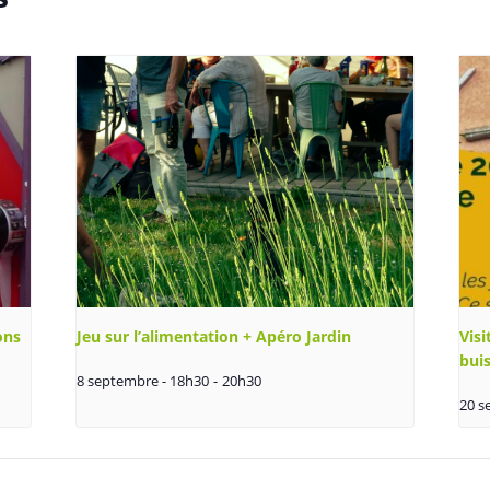
ons
Jeu sur l’alimentation + Apéro Jardin
Visi
bui
8 septembre - 18h30
-
20h30
20 s