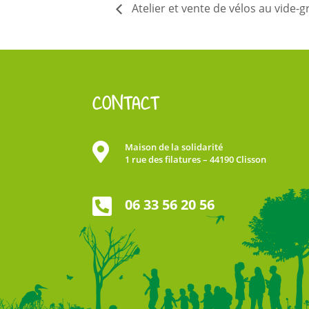
Atelier et vente de vélos au vide-
CONTACT

Maison de la solidarité
1 rue des filatures – 44190 Clisson

06 33 56 20 56