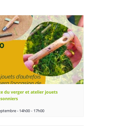
te du verger et atelier jouets
ssonniers
eptembre - 14h00
-
17h00