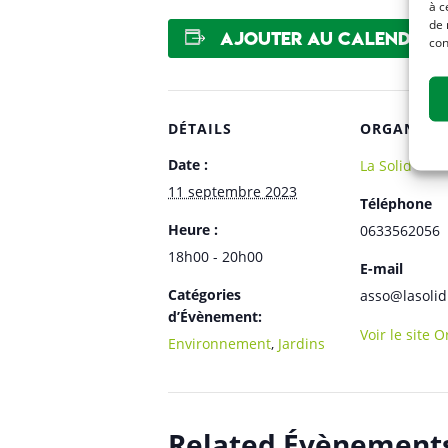
à c
de 
Ajouter au calendrier
con
DÉTAILS
ORGANISA
Date :
La Solid’
11 septembre 2023
Téléphone
Heure :
0633562056
18h00 - 20h00
E-mail
Catégories
asso@lasolid
d’Évènement:
Voir le site 
Environnement
,
Jardins
Related Évènement