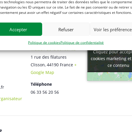
es technologies nous permettra de traiter des données telles que le comporteme
navigation ou les ID uniques sur ce site. Le fait de ne pas consentir ou de retirer 
sentement peut avoir un effet négatif sur certaines caractéristiques et fonctions.
Accepter
Refuser
Voir les préférence
TEUR
LIEU
Politique de cookies
Politique de confidentialité
Maison de la solidarité
Cliquez pour accept
Cliquez pour accept
1 rue des filatures
cookies marketing et
cookies marketing et
Clisson
,
44190
France
+
ce contenu
ce contenu
Google Map
Téléphone
.fr
06 33 56 20 56
Organisateur
s