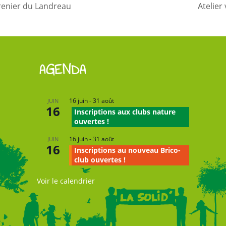
grenier du Landreau
Atelier
AGENDA
16 juin
-
31 août
JUIN
16
Inscriptions aux clubs nature
ouvertes !
16 juin
-
31 août
JUIN
16
Inscriptions au nouveau Brico-
club ouvertes !
Voir le calendrier