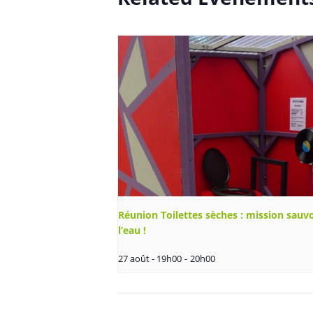
Réunion Toilettes sèches : mission sauv
l’eau !
27 août - 19h00
-
20h00