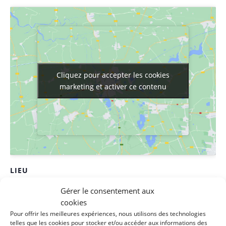
Cliquez pour accepter les cookies
Cliquez pour accepter les cookies
marketing et activer ce contenu
marketing et activer ce contenu
LIEU
Maison de la solidarité
Gérer le consentement aux
cookies
1 rue des filatures
Pour offrir les meilleures expériences, nous utilisons des technologies
Clisson
,
44190
France
+ Google Map
telles que les cookies pour stocker et/ou accéder aux informations des