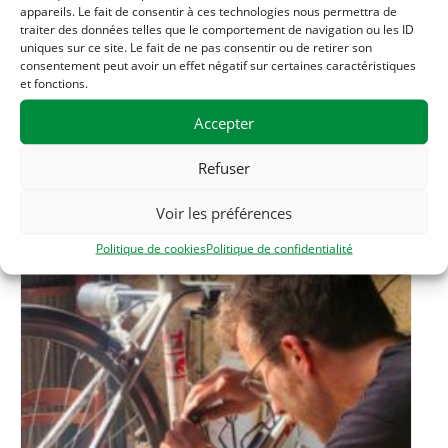
appareils. Le fait de consentir à ces technologies nous permettra de
Téléphone
traiter des données telles que le comportement de navigation ou les ID
06 33 56 20 56
uniques sur ce site. Le fait de ne pas consentir ou de retirer son
consentement peut avoir un effet négatif sur certaines caractéristiques
et fonctions.
Accepter
Related Évènements
Refuser
Voir les préférences
Politique de cookies
Politique de confidentialité