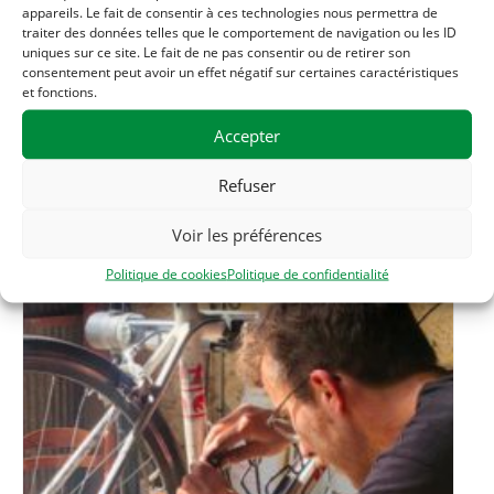
appareils. Le fait de consentir à ces technologies nous permettra de
Téléphone
traiter des données telles que le comportement de navigation ou les ID
06 33 56 20 56
uniques sur ce site. Le fait de ne pas consentir ou de retirer son
consentement peut avoir un effet négatif sur certaines caractéristiques
et fonctions.
Accepter
Related Évènements
Refuser
Voir les préférences
Politique de cookies
Politique de confidentialité