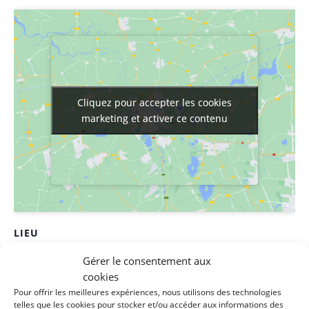
Cliquez pour accepter les cookies
Cliquez pour accepter les cookies
marketing et activer ce contenu
marketing et activer ce contenu
LIEU
Maison de la solidarité
Gérer le consentement aux
cookies
1 rue des filatures
Pour offrir les meilleures expériences, nous utilisons des technologies
Clisson
,
44190
France
+ Google Map
telles que les cookies pour stocker et/ou accéder aux informations des