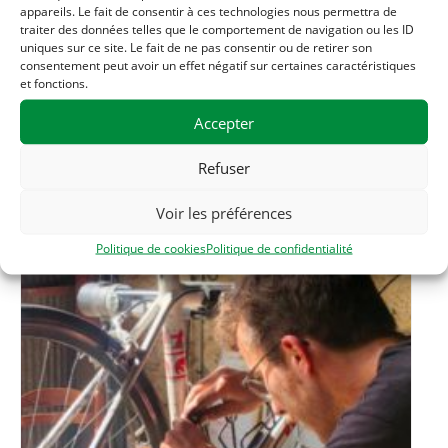
appareils. Le fait de consentir à ces technologies nous permettra de
Téléphone
traiter des données telles que le comportement de navigation ou les ID
06 33 56 20 56
uniques sur ce site. Le fait de ne pas consentir ou de retirer son
consentement peut avoir un effet négatif sur certaines caractéristiques
et fonctions.
Accepter
Related Évènements
Refuser
Voir les préférences
Politique de cookies
Politique de confidentialité