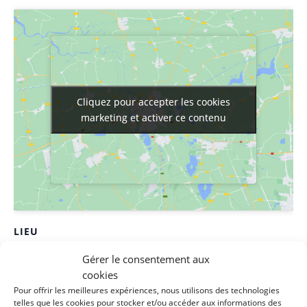
Cliquez pour accepter les cookies
Cliquez pour accepter les cookies
marketing et activer ce contenu
marketing et activer ce contenu
LIEU
Maison de la solidarité
Gérer le consentement aux
cookies
1 rue des filatures
Pour offrir les meilleures expériences, nous utilisons des technologies
Clisson
,
44190
France
+ Google Map
telles que les cookies pour stocker et/ou accéder aux informations des