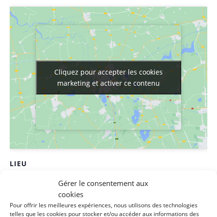
Cliquez pour accepter les cookies
Cliquez pour accepter les cookies
marketing et activer ce contenu
marketing et activer ce contenu
LIEU
Maison de la solidarité
Gérer le consentement aux
cookies
1 rue des filatures
Pour offrir les meilleures expériences, nous utilisons des technologies
Clisson
,
44190
France
+ Google Map
telles que les cookies pour stocker et/ou accéder aux informations des