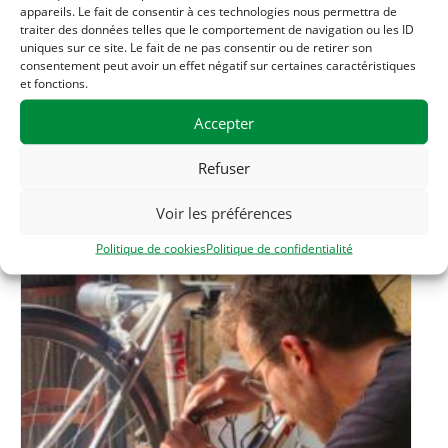
appareils. Le fait de consentir à ces technologies nous permettra de
Téléphone
traiter des données telles que le comportement de navigation ou les ID
06 33 56 20 56
uniques sur ce site. Le fait de ne pas consentir ou de retirer son
consentement peut avoir un effet négatif sur certaines caractéristiques
et fonctions.
Accepter
Related Évènements
Refuser
Voir les préférences
Politique de cookies
Politique de confidentialité