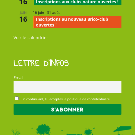
16
Inscriptions aux clubs nature ouvertes !
16 juin
-
31 août
JUIN
16
Inscriptions au nouveau Brico-club
ouvertes !
Voir le calendrier
LETTRE D’INFOS
Email
En continuant, tu acceptes la politique de confidentialité