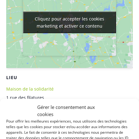
Cliquez pour accepter les cookies
Cliquez pour accepter les cookies
marketing et activer ce contenu
marketing et activer ce contenu
LIEU
Maison de la solidarité
1 rue des filatures
Clisson
,
44190
France
+ Google Map
Gérer le consentement aux
cookies
Téléphone
Pour offrir les meilleures expériences, nous utilisons des technologies
06 33 56 20 56
telles que les cookies pour stocker et/ou accéder aux informations des
appareils. Le fait de consentir à ces technologies nous permettra de
traiter des données telles que le comportement de navigation ou les ID