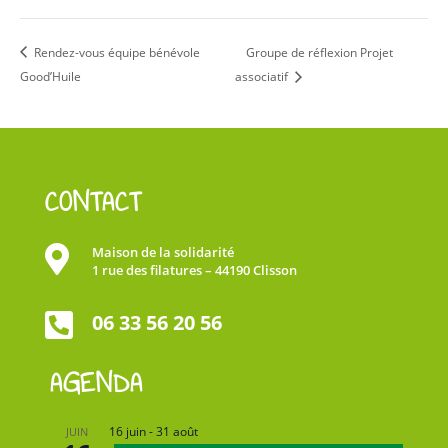
Rendez-vous équipe bénévole
Groupe de réflexion Projet
Good’Huile
associatif
CONTACT

Maison de la solidarité
1 rue des filatures – 44190 Clisson

06 33 56 20 56
AGENDA
16 juin
-
31 août
JUIN