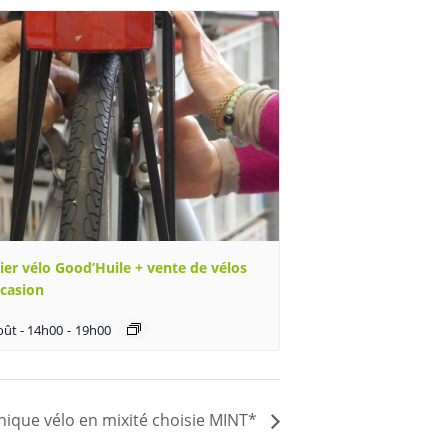
ier vélo Good’Huile + vente de vélos
ccasion
oût - 14h00
-
19h00
nique vélo en mixité choisie MINT*