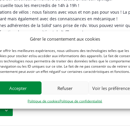
cueille tous les mercredis de 14h à 19h !
ons de vélos : nous faisons avec vous et non pas pour vous ! La p
paré mais également avec des connaissances en mécanique !
nnes adhérentes de la Solid’ sans prise de rdv. Vous pouvez venir q
nction de nos capacités et de l’affluence !
Gérer le consentement aux cookies
e votre première venue à l’atelier.
dre à réparer ce dérailleur dont les vitesses passent mal, régler c
r offrir les meilleures expériences, nous utilisons des technologies telles que les
orte-bagages…
kies pour stocker et/ou accéder aux informations des appareils. Le fait de consen
 sont en vente à prix fixe, l’accompagnement technique et la format
es technologies nous permettra de traiter des données telles que le comporteme
r l’atelier à continuer son bout de chemin !
navigation ou les ID uniques sur ce site. Le fait de ne pas consentir ou de retirer 
sentement peut avoir un effet négatif sur certaines caractéristiques et fonctions.
lo issu de notre atelier, nous en avons pour tous les gouts : vélo e
 à Clisson, derrière la Maison de la Solidarité. Plus d’informations
Accepter
Refuser
Voir les préférence
Politique de cookies
Politique de confidentialité