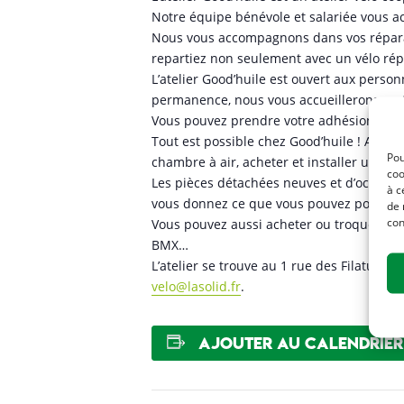
Notre équipe bénévole et salariée vous ac
Nous vous accompagnons dans vos réparati
repartiez non seulement avec un vélo ré
L’atelier Good’huile est ouvert aux perso
permanence, nous vous accueillerons en fo
Vous pouvez prendre votre adhésion lors d
Tout est possible chez Good’huile ! Appren
Pou
chambre à air, acheter et installer un p
coo
Les pièces détachées neuves et d’occasion
à c
vous donnez ce que vous pouvez pour aide
de 
con
Vous pouvez aussi acheter ou troquer un vé
BMX…
L’atelier se trouve au 1 rue des Filatures
velo@lasolid.fr
.
Ajouter au calendrier