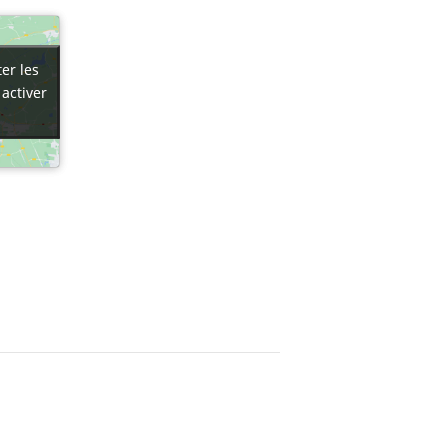
er les
er les
 activer
 activer