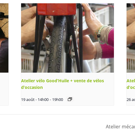
Atelier vélo Good’Huile + vente de vélos
Atel
d’occasion
d’o
19 août - 14h00
-
19h00
26 a
Atelier méca