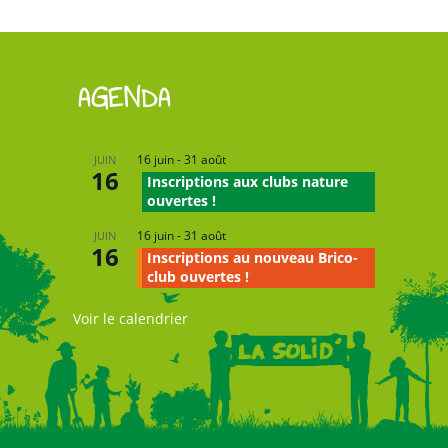
AGENDA
16 juin
-
31 août
JUIN
16
Inscriptions aux clubs nature
ouvertes !
16 juin
-
31 août
JUIN
16
Inscriptions au nouveau Brico-
club ouvertes !
Voir le calendrier