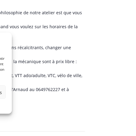
hilosophie de notre atelier est que vous
uand vous voulez sur les horaires de la
es freins récalcitrants, changer une
tir
ion à la mécanique sont à prix libre :
nt
son
nfant, VTT ado/adulte, VTC, vélo de ville,
 auprès d’Arnaud au 0649762227 et à
s