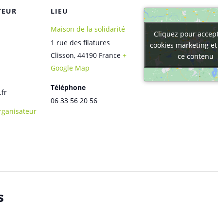
TEUR
LIEU
Maison de la solidarité
Cliquez pour accept
Cliquez pour accept
1 rue des filatures
cookies marketing et
cookies marketing et
Clisson
,
44190
France
+
ce contenu
ce contenu
Google Map
Téléphone
.fr
06 33 56 20 56
Organisateur
s