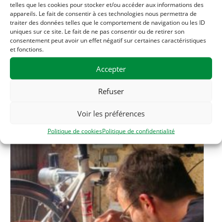
telles que les cookies pour stocker et/ou accéder aux informations des
1 rue des filatures
appareils. Le fait de consentir à ces technologies nous permettra de
Clisson
,
44190
France
+ Google Map
traiter des données telles que le comportement de navigation ou les ID
uniques sur ce site. Le fait de ne pas consentir ou de retirer son
Téléphone
consentement peut avoir un effet négatif sur certaines caractéristiques
et fonctions.
06 33 56 20 56
Accepter
Refuser
Related Évènements
Voir les préférences
Politique de cookies
Politique de confidentialité