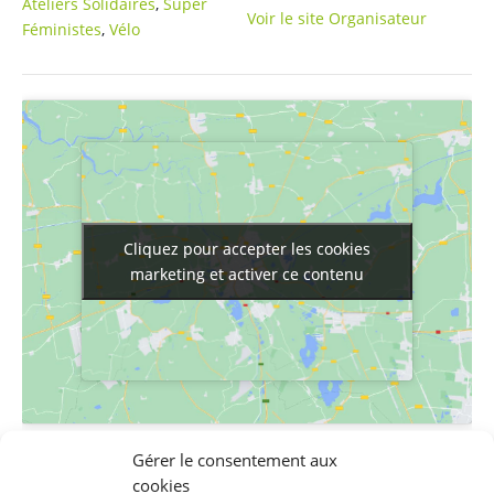
Ateliers Solidaires
,
Super
Voir le site Organisateur
Féministes
,
Vélo
Cliquez pour accepter les cookies
Cliquez pour accepter les cookies
marketing et activer ce contenu
marketing et activer ce contenu
LIEU
Gérer le consentement aux
cookies