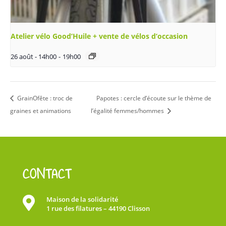
Atelier vélo Good’Huile + vente de vélos d’occasion
26 août - 14h00
-
19h00
GrainOfête : troc de
Papotes : cercle d’écoute sur le thème de
graines et animations
l’égalité femmes/hommes
CONTACT

Maison de la solidarité
1 rue des filatures – 44190 Clisson