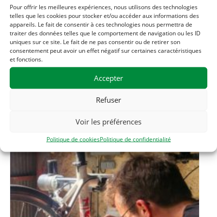
Maison de la solidarité
Pour offrir les meilleures expériences, nous utilisons des technologies
1 rue des filatures
telles que les cookies pour stocker et/ou accéder aux informations des
appareils. Le fait de consentir à ces technologies nous permettra de
Clisson
,
44190
France
+ Google Map
traiter des données telles que le comportement de navigation ou les ID
uniques sur ce site. Le fait de ne pas consentir ou de retirer son
Téléphone
consentement peut avoir un effet négatif sur certaines caractéristiques
et fonctions.
06 33 56 20 56
Accepter
Refuser
Related Évènements
Voir les préférences
Politique de cookies
Politique de confidentialité