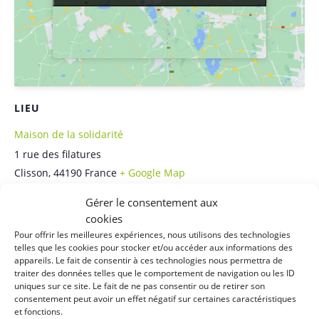
LIEU
Maison de la solidarité
1 rue des filatures
Clisson
,
44190
France
+ Google Map
Téléphone
Gérer le consentement aux
cookies
06 33 56 20 56
Pour offrir les meilleures expériences, nous utilisons des technologies
telles que les cookies pour stocker et/ou accéder aux informations des
appareils. Le fait de consentir à ces technologies nous permettra de
traiter des données telles que le comportement de navigation ou les ID
Related Évènements
uniques sur ce site. Le fait de ne pas consentir ou de retirer son
consentement peut avoir un effet négatif sur certaines caractéristiques
et fonctions.