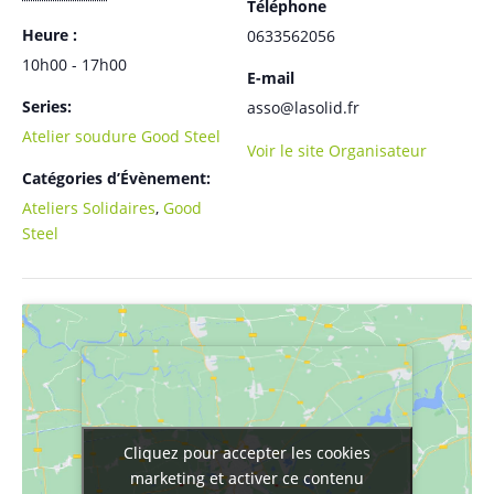
Téléphone
Heure :
0633562056
10h00 - 17h00
E-mail
Series:
asso@lasolid.fr
Atelier soudure Good Steel
Voir le site Organisateur
Catégories d’Évènement:
Ateliers Solidaires
,
Good
Steel
Cliquez pour accepter les cookies
Cliquez pour accepter les cookies
marketing et activer ce contenu
marketing et activer ce contenu