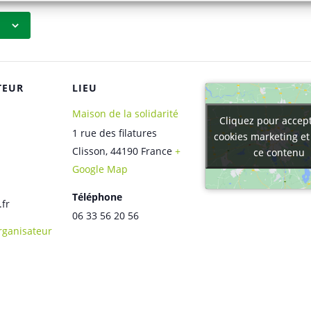
TEUR
LIEU
Maison de la solidarité
Cliquez pour accept
Cliquez pour accept
1 rue des filatures
cookies marketing et
cookies marketing et
Clisson
,
44190
France
+
ce contenu
ce contenu
Google Map
Téléphone
.fr
06 33 56 20 56
Organisateur