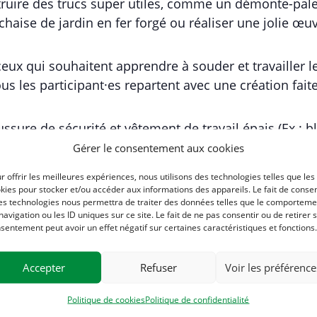
nstruire des trucs super utiles, comme un démonte-pa
 chaise de jardin en fer forgé ou réaliser une jolie œuv
 ceux qui souhaitent apprendre à souder et travailler l
ous les participant·es repartent avec une création fai
ssure de sécurité et vêtement de travail épais (Ex : bl
Gérer le consentement aux cookies
on vivement conseillée, en ligne ici :
r offrir les meilleures expériences, nous utilisons des technologies telles que les
collect/description/615010-g-atelier-soudure-good-st
kies pour stocker et/ou accéder aux informations des appareils. Le fait de consen
es technologies nous permettra de traiter des données telles que le comporteme
navigation ou les ID uniques sur ce site. Le fait de ne pas consentir ou de retirer 
sentement peut avoir un effet négatif sur certaines caractéristiques et fonctions.
 15/11, 13/12
Accepter
Refuser
Voir les préférence
Politique de cookies
Politique de confidentialité