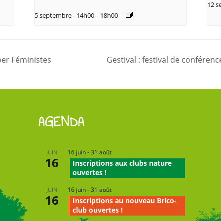
12 s
5 septembre - 14h00
-
18h00
per Féministes
Gestival : festival de conférenc
AGENDA
16 juin
-
31 août
JUIN
16
Inscriptions aux clubs nature
ouvertes !
16 juin
-
31 août
JUIN
16
Inscriptions au nouveau Brico-
club ouvertes !