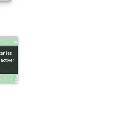
er les
er les
 activer
 activer