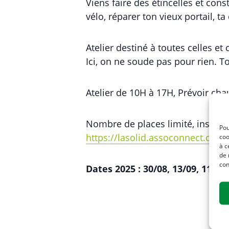
Viens faire des étincelles et co
vélo, réparer ton vieux portail, ta
Atelier destiné à toutes celles et
Ici, on ne soude pas pour rien. T
Atelier de 10H à 17H, Prévoir chau
Nombre de places limité, inscripti
Pou
https://lasolid.assoconnect.com/
coo
à c
de 
con
Dates 2025 : 30/08, 13/09, 11/10,