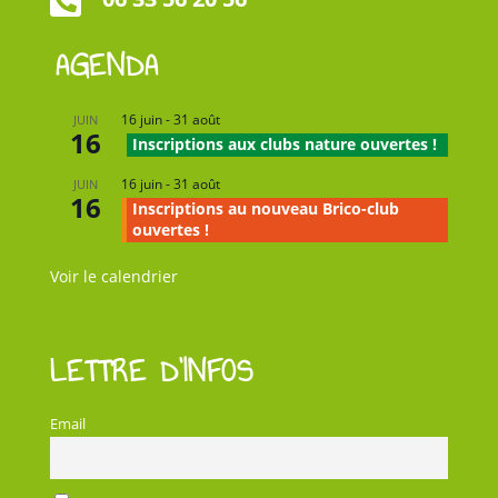

AGENDA
16 juin
-
31 août
JUIN
16
Inscriptions aux clubs nature ouvertes !
16 juin
-
31 août
JUIN
16
Inscriptions au nouveau Brico-club
ouvertes !
Voir le calendrier
LETTRE D’INFOS
Email