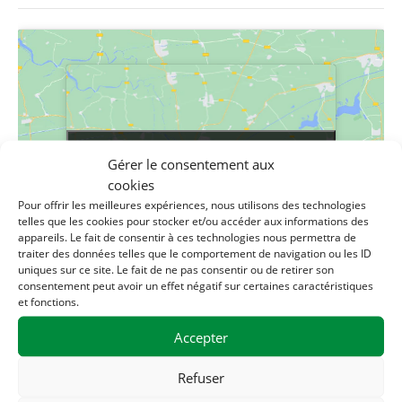
Cliquez pour accepter les cookies
Cliquez pour accepter les cookies
Gérer le consentement aux
marketing et activer ce contenu
marketing et activer ce contenu
cookies
Pour offrir les meilleures expériences, nous utilisons des technologies
telles que les cookies pour stocker et/ou accéder aux informations des
appareils. Le fait de consentir à ces technologies nous permettra de
traiter des données telles que le comportement de navigation ou les ID
uniques sur ce site. Le fait de ne pas consentir ou de retirer son
consentement peut avoir un effet négatif sur certaines caractéristiques
et fonctions.
LIEU
Accepter
Maison de la solidarité
Refuser
1 rue des filatures
Clisson
,
44190
France
+ Google Map