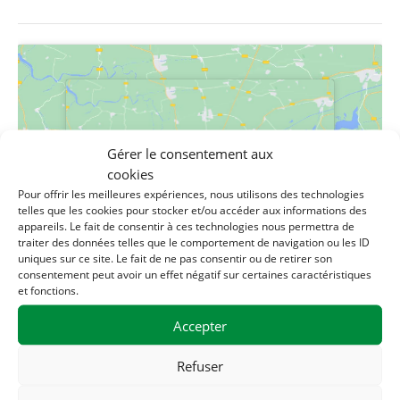
Gérer le consentement aux
Cliquez pour accepter les cookies
Cliquez pour accepter les cookies
cookies
marketing et activer ce contenu
marketing et activer ce contenu
Pour offrir les meilleures expériences, nous utilisons des technologies
telles que les cookies pour stocker et/ou accéder aux informations des
appareils. Le fait de consentir à ces technologies nous permettra de
traiter des données telles que le comportement de navigation ou les ID
uniques sur ce site. Le fait de ne pas consentir ou de retirer son
consentement peut avoir un effet négatif sur certaines caractéristiques
et fonctions.
Accepter
LIEU
Refuser
Maison de la solidarité
1 rue des filatures