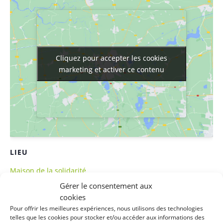
Cliquez pour accepter les cookies
Cliquez pour accepter les cookies
marketing et activer ce contenu
marketing et activer ce contenu
LIEU
Maison de la solidarité
1 rue des filatures
Gérer le consentement aux
cookies
Clisson
,
44190
France
+ Google Map
Pour offrir les meilleures expériences, nous utilisons des technologies
Téléphone
telles que les cookies pour stocker et/ou accéder aux informations des