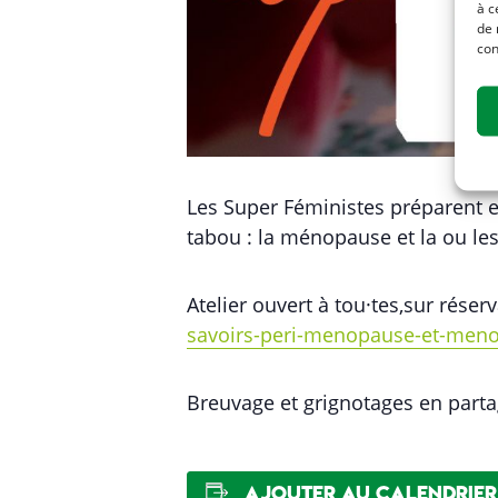
à c
de 
con
Les Super Féministes préparent e
tabou : la ménopause et la ou les
Atelier ouvert à tou·tes,sur réserva
savoirs-peri-menopause-et-men
Breuvage et grignotages en parta
Ajouter au calendrier