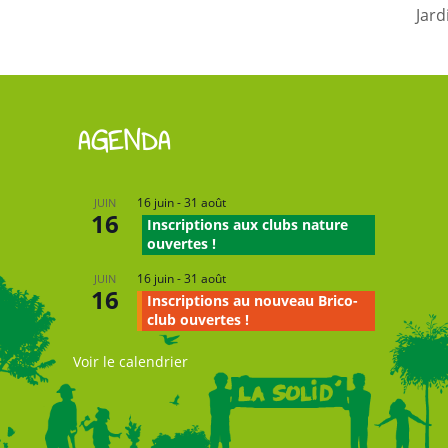
Jard
AGENDA
16 juin
-
31 août
JUIN
16
Inscriptions aux clubs nature
ouvertes !
16 juin
-
31 août
JUIN
16
Inscriptions au nouveau Brico-
club ouvertes !
Voir le calendrier