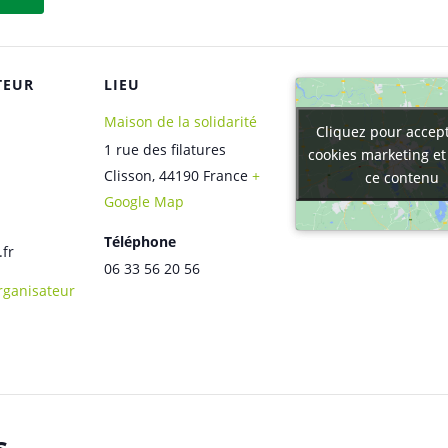
TEUR
LIEU
Maison de la solidarité
Cliquez pour accept
Cliquez pour accept
1 rue des filatures
cookies marketing et
cookies marketing et
Clisson
,
44190
France
+
ce contenu
ce contenu
Google Map
Téléphone
.fr
06 33 56 20 56
Organisateur
s