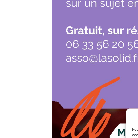
Pou
coo