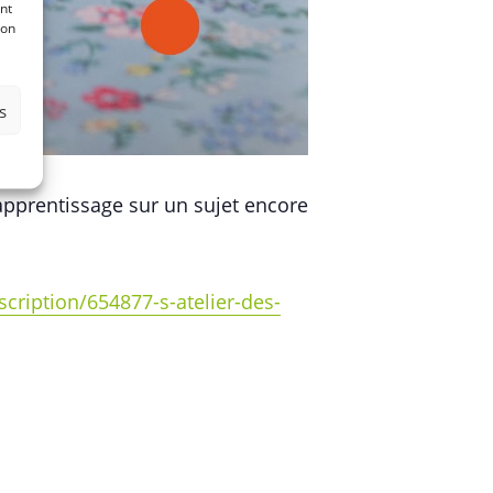
nt
son
s
apprentissage sur un sujet encore
scription/654877-s-atelier-des-