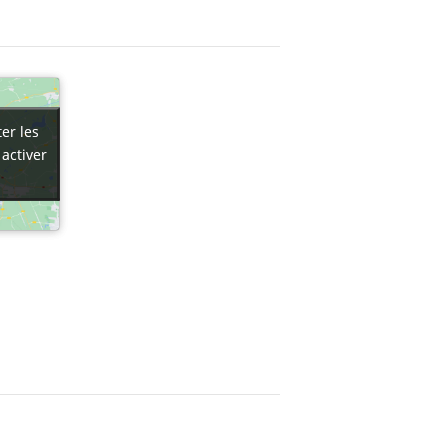
er les
er les
 activer
 activer