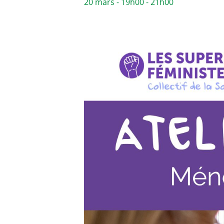
20 mars - 19h00
-
21h00