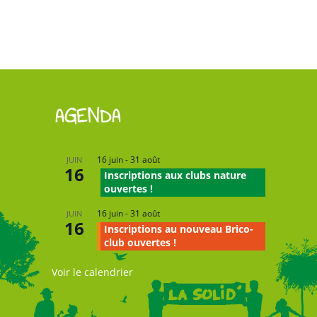
AGENDA
16 juin
-
31 août
JUIN
16
Inscriptions aux clubs nature
ouvertes !
16 juin
-
31 août
JUIN
16
Inscriptions au nouveau Brico-
club ouvertes !
Voir le calendrier