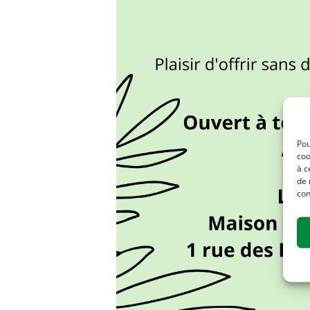
Pou
coo
à c
de 
con