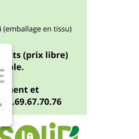
tir
nt
son
s