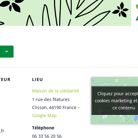
TEUR
LIEU
Maison de la solidarité
Cliquez pour accept
Cliquez pour accept
1 rue des filatures
cookies marketing et
cookies marketing et
Clisson
,
44190
France
+
ce contenu
ce contenu
Google Map
Téléphone
.fr
06 33 56 20 56