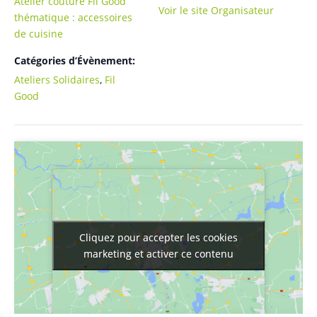
Atelier couture Fil Good
Voir le site Organisateur
thématique : accessoires
de cuisine
Catégories d’Évènement:
Ateliers Solidaires
,
Fil
Good
Cliquez pour accepter les cookies
Cliquez pour accepter les cookies
marketing et activer ce contenu
marketing et activer ce contenu