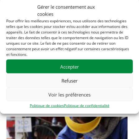
Gérer le consentement aux
cookies
Pour offrir les meilleures expériences, nous utilisons des technologies
LIEU
telles que les cookies pour stocker et/ou accéder aux informations des
appareils. Le fait de consentir à ces technologies nous permettra de
Maison de la solidarité
traiter des données telles que le comportement de navigation ou les ID
uniques sur ce site. Le fait de ne pas consentir ou de retirer son
1 rue des filatures
consentement peut avoir un effet négatif sur certaines caractéristiques
Clisson
,
44190
France
+ Google Map
et fonctions.
Téléphone
Accepter
06 33 56 20 56
Refuser
Voir les préférences
Related Évènements
Politique de cookies
Politique de confidentialité