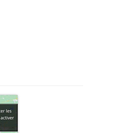
er les
er les
 activer
 activer