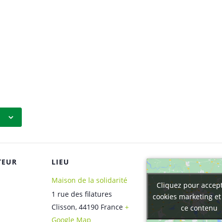
TEUR
LIEU
Maison de la solidarité
Cliquez pour accept
Cliquez pour accept
1 rue des filatures
cookies marketing et
cookies marketing et
Clisson
,
44190
France
+
ce contenu
ce contenu
Google Map