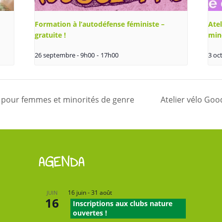
Formation à l’autodéfense féministe –
Ate
gratuite !
min
26 septembre - 9h00
-
17h00
3 oc
 pour femmes et minorités de genre
Atelier vélo Goo
AGENDA
16 juin
-
31 août
JUIN
16
Inscriptions aux clubs nature
ouvertes !