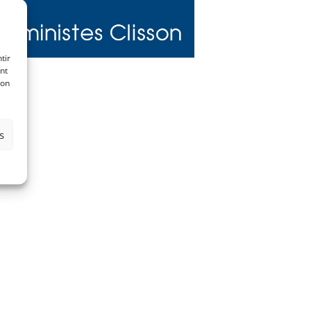
tir
nt
son
s