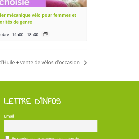
lier mécanique vélo pour femmes et
orités de genre
tobre - 14h00
-
18h00
d’Huile + vente de vélos d’occasion
LETTRE D’INFOS
Email
En continuant, tu acceptes la politique de