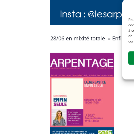
Pou
coo
à c
de 
28/06 en mixité totale « Enfin se
con