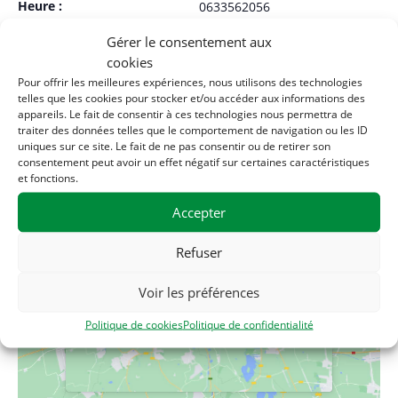
Heure :
0633562056
10h00 - 23h45
E-mail
Gérer le consentement aux
cookies
Catégories d’Évènement:
asso@lasolid.fr
Pour offrir les meilleures expériences, nous utilisons des technologies
Autres
,
Pote Âgé
,
Sorties
telles que les cookies pour stocker et/ou accéder aux informations des
Voir le site Organisateur
nature
appareils. Le fait de consentir à ces technologies nous permettra de
traiter des données telles que le comportement de navigation ou les ID
uniques sur ce site. Le fait de ne pas consentir ou de retirer son
consentement peut avoir un effet négatif sur certaines caractéristiques
et fonctions.
Accepter
Refuser
Cliquez pour accepter les cookies
Cliquez pour accepter les cookies
Voir les préférences
marketing et activer ce contenu
marketing et activer ce contenu
Politique de cookies
Politique de confidentialité