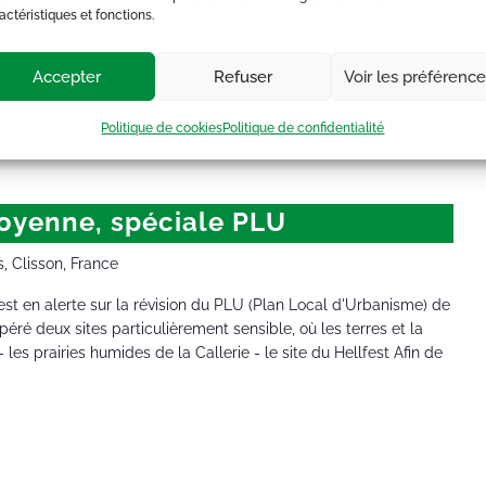
actéristiques et fonctions.
s, Clisson, France
La Solid', qui travaillent sur des dossiers en lien avec les
Accepter
Refuser
Voir les préférenc
égétal en ville, les pollutions, qualité de l'eau et de l'air... Les
Politique de cookies
Politique de confidentialité
toyenne, spéciale PLU
s, Clisson, France
est en alerte sur la révision du PLU (Plan Local d'Urbanisme) de
péré deux sites particulièrement sensible, où les terres et la
 les prairies humides de la Callerie - le site du Hellfest Afin de