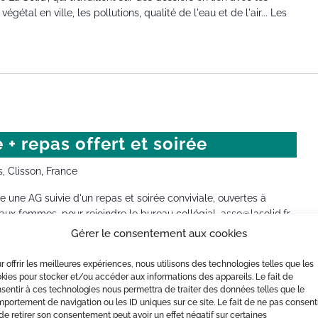
égétal en ville, les pollutions, qualité de l'eau et de l'air... Les
+ repas offert et soirée
s, Clisson, France
se une AG suivie d'un repas et soirée conviviale, ouvertes à
ux femmes, pour rejoindre le bureau collégial. asso@lasolid.fr
Gérer le consentement aux cookies
r offrir les meilleures expériences, nous utilisons des technologies telles que les
kies pour stocker et/ou accéder aux informations des appareils. Le fait de
 veille environnementale
sentir à ces technologies nous permettra de traiter des données telles que le
ronnementale
portement de navigation ou les ID uniques sur ce site. Le fait de ne pas consent
de retirer son consentement peut avoir un effet négatif sur certaines