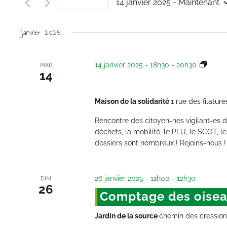
14 janvier 2025
 - 
Maintenant
Aujourd’hui
Évènements
par
Sélectionnez
mot-
une
janvier 2025
clé.
date.
14 janvier 2025 - 18h30
-
20h30
Réuni
MAR
14
Réunion veille envi
Maison de la solidarité
1 rue des filature
Rencontre des citoyen-nes vigilant-es de 
déchets, la mobilité, le PLU, le SCOT, le v
dossiers sont nombreux ! Rejoins-nous !
26 janvier 2025 - 11h00
-
12h30
DIM
26
Comptage des oisea
Jardin de la source
chemin des cressionn