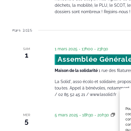
déchets, la mobilité, le PLU, le SCOT, le v
dossiers sont nombreux ! Rejoins-nous !
mars 2025
1 mars 2025 - 17h00
-
23h30
SAM
1
Assemblée Générale 
Maison de la solidarité
1 rue des filature
La Solid', asso écolo et solidaire, propo
tou·tes. Appel à bénévoles, notamment a
/ 02 85 52 45 21 / www.lasolid.fr
Pou
coo
5 mars 2025 - 18h30
-
20h30
Réunion
MER
5
con
Réunion veille envi
com
ou 