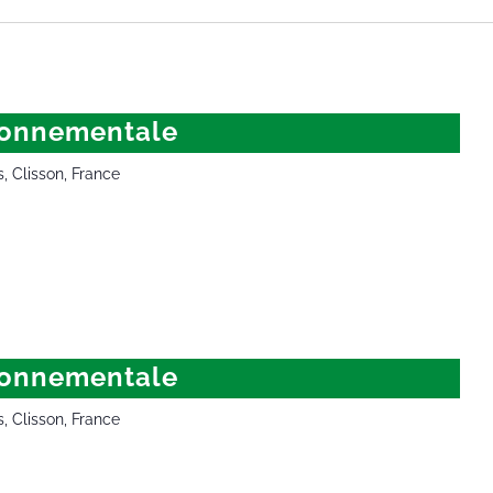
ironnementale
s, Clisson, France
veille environnementale
ironnementale
s, Clisson, France