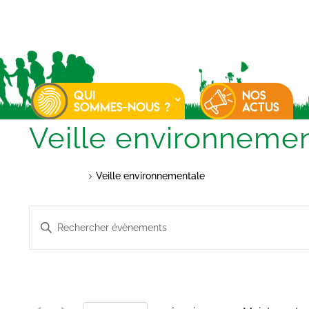
QUI
NOS
SOMMES-NOUS ?
ACTUS
Veille environneme
Évènements
Veille environnementale
Recherche
Saisir
et
mot-
navigation
clé.
de
Rechercher
vues
Évènements