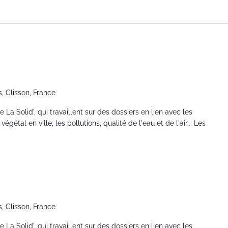
on veille environnementale
ronnementale
s, Clisson, France
La Solid', qui travaillent sur des dossiers en lien avec les
égétal en ville, les pollutions, qualité de l'eau et de l'air... Les
on veille environnementale
ronnementale
s, Clisson, France
La Solid', qui travaillent sur des dossiers en lien avec les