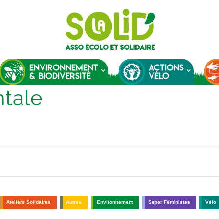
ENVIRONNEMENT
ACTIONS
& BIODIVERSITÉ
VÉLO
ntale
Ateliers Solidaires
Autres
Environnement
Super Féministes
Vélo