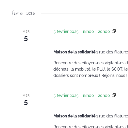
février 2025
5 février 2025 - 18h00
-
20h00
Réuni
MER
5
Réunion veille envi
Maison de la solidarité
1 rue des filature
Rencontre des citoyen-nes vigilant-es de 
déchets, la mobilité, le PLU, le SCOT, le v
dossiers sont nombreux ! Rejoins-nous !
5 février 2025 - 18h00
-
20h00
Réuni
MER
5
Réunion veille envi
Maison de la solidarité
1 rue des filature
Rencontre des citoyen-nes vigilant-es de 